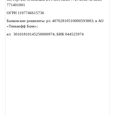
771401001
ОГРН 1197746615736
Банковские реквизиты: р/с 40702810510000593883; в АО
«Тинькофф Банк»;
к/с 30101810145250000974; БИК 044525974